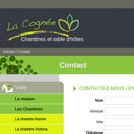
Chambres et table d'hôtes
Accueil
/ Contact
Contact
Visite
CONTACTEZ-NOUS / 
La maison
Nom
Les Chambres
Adresse
La chambre Aurore
Ville
La chambre Victoria
Téléphone