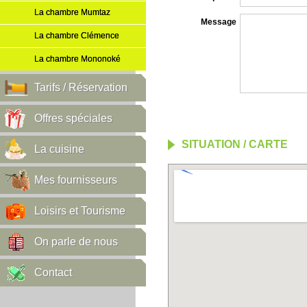
La chambre Mumtaz
Message
La chambre Clémence
La chambre Mononoké
Tarifs / Réservation
Offres spéciales
SITUATION / CARTE
La cuisine
Mes fournisseurs
Loisirs et Tourisme
On parle de nous
Contact