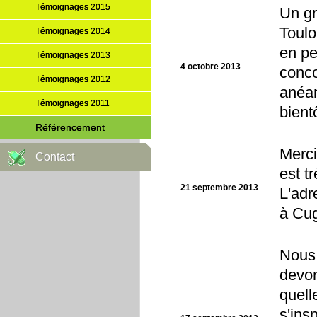
Témoignages 2015
Un gr
Toulo
Témoignages 2014
en pe
Témoignages 2013
4 octobre 2013
conco
Témoignages 2012
anéan
Témoignages 2011
bient
Référencement
Merci
Contact
est t
21 septembre 2013
L'adr
à Cu
Nous 
devon
quell
s'ins