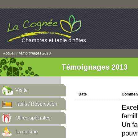
Chambres et table d'hôtes
Accueil
/ Témoignages 2013
Témoignages 2013
Visite
Date
Comment
Tarifs / Réservation
Excel
famil
Offres spéciales
Un fa
La cuisine
pouvi